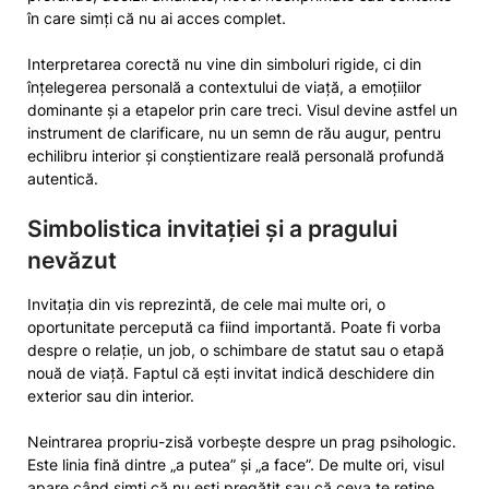
în care simți că nu ai acces complet.
Interpretarea corectă nu vine din simboluri rigide, ci din
înțelegerea personală a contextului de viață, a emoțiilor
dominante și a etapelor prin care treci. Visul devine astfel un
instrument de clarificare, nu un semn de rău augur, pentru
echilibru interior și conștientizare reală personală profundă
autentică.
Simbolistica invitației și a pragului
nevăzut
Invitația din vis reprezintă, de cele mai multe ori, o
oportunitate percepută ca fiind importantă. Poate fi vorba
despre o relație, un job, o schimbare de statut sau o etapă
nouă de viață. Faptul că ești invitat indică deschidere din
exterior sau din interior.
Neintrarea propriu-zisă vorbește despre un prag psihologic.
Este linia fină dintre „a putea” și „a face”. De multe ori, visul
apare când simți că nu ești pregătit sau că ceva te reține.