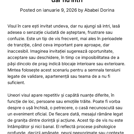
Posted on
ianuarie 9, 2026
by
Ababei Dorina
Visul în care ești invitat undeva, dar nu ajungi să intri, lasă
adesea o senzație ciudată de așteptare, frustrare sau
confuzie. Este un tip de vis frecvent, mai ales în perioadele
de tranziție, când ceva important pare aproape, dar
inaccesibil. Imaginea invitației sugerează oportunitate,
acceptare sau deschidere, în timp ce imposibilitatea de a
păși dincolo de prag indică blocaje interioare sau exterioare.
Mintea folosește acest scenariu pentru a semnala tensiuni
legate de validare, apartenență sau teama de a nu fi
suficient.
Uneori visul apare repetitiv și capătă nuanțe diferite, în
funcție de loc, persoane sau emoțiile trăite. Poate fi vorba
despre o ușă închisă, o petrecere, o casă necunoscută sau
un eveniment oficial. De fiecare dată, mesajul rămâne legat
de granița dintre dorință și acțiune. Acest tip de vis nu este
întâmplător și nici banal. El reflectă procese psihologice
profunde, decizii amânate, nevoi neexprimate sau contexte