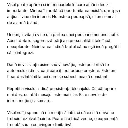
Visul poate apărea și în perioadele în care amâni decizii
importante. Mintea îți arată că oportunitatea există, dar lipsa
acțiunii vine din interior. Nu este o pedeapsă, ci un semnal
de alarmă blând.
Uneori, invitația vine din partea unei persoane necunoscute.
Acest detaliu sugerează părți ale personalității tale încă
neexplorate. Neintrarea indică faptul că nu ești încă pregătit
să le integrezi.
Dacă în vis simți rușine sau vinovăție, este posibil să te
autoexcluzi din situații care îți pot aduce creștere. Este un
tipar des întâlnit la cei care se subestimează constant.
Repetiția visului indică persistența blocajului. Cu cât apare
mai des, cu atât mesajul este mai clar. Este nevoie de
introspecție și asumare.
Visul nu îți spune că nu meriți să intri, ci că există ceva ce
trebuie rezolvat înainte. Poate fi o frică veche, o experiență
trecută sau o convingere limitativă.