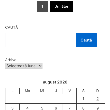
Paginație
1
Următor
articole
CAUTĂ
Caută
Arhive
august 2026
L
Ma
Mi
J
V
S
D
1
2
3
4
5
6
7
8
9