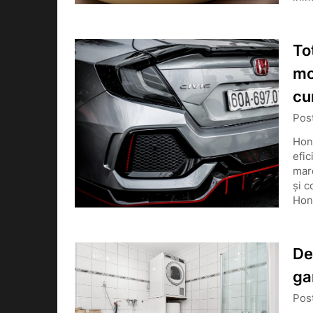
To
mo
cu
Pos
Hond
efic
marc
și c
Hon
De
ga
Pos