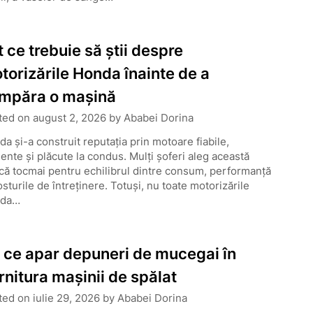
t ce trebuie să știi despre
torizările Honda înainte de a
mpăra o mașină
ted on
august 2, 2026
by
Ababei Dorina
a și-a construit reputația prin motoare fiabile,
iente și plăcute la condus. Mulți șoferi aleg această
ă tocmai pentru echilibrul dintre consum, performanță
osturile de întreținere. Totuși, nu toate motorizările
da…
 ce apar depuneri de mucegai în
rnitura mașinii de spălat
ted on
iulie 29, 2026
by
Ababei Dorina