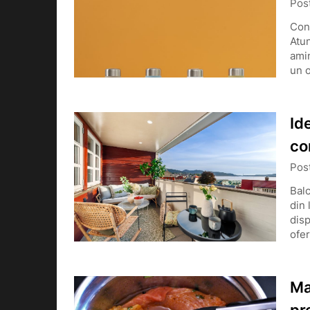
Pos
Cons
Atun
amin
un o
Id
co
Pos
Balc
din 
disp
ofer
Ma