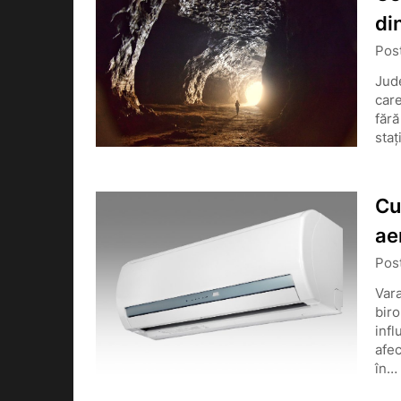
di
Pos
Jude
care
fără
staț
Cu
ae
Pos
Vara
biro
infl
afec
în…