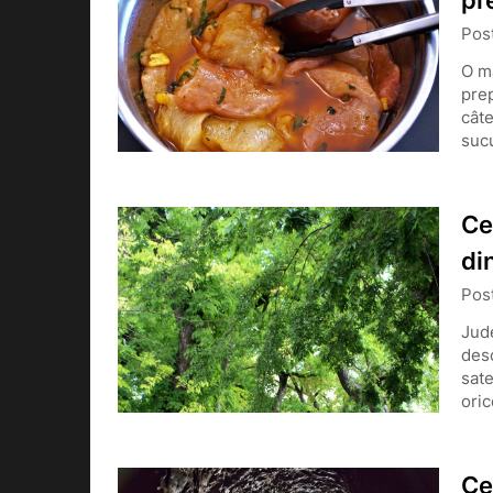
pr
Pos
O m
prep
câte
suc
Ce
di
Pos
Jude
desc
sate
ori
Ce