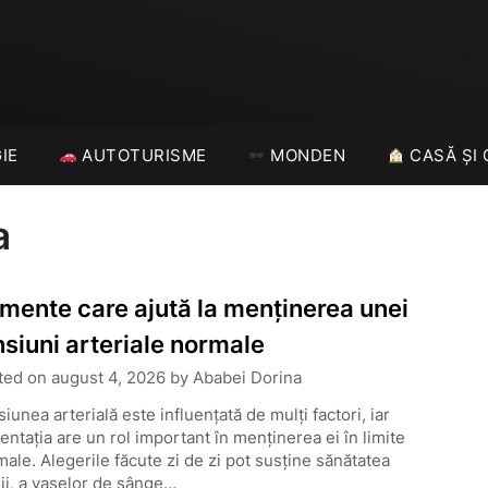
IE
AUTOTURISME
MONDEN
CASĂ ȘI 
a
imente care ajută la menținerea unei
nsiuni arteriale normale
ted on
august 4, 2026
by
Ababei Dorina
iunea arterială este influențată de mulți factori, iar
entația are un rol important în menținerea ei în limite
ale. Alegerile făcute zi de zi pot susține sănătatea
ii, a vaselor de sânge…