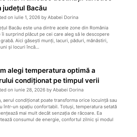
n județul Bacău
ted on
iulie 1, 2026
by
Ababei Dorina
țul Bacău este una dintre acele zone din România
 îi surprind plăcut pe cei care aleg să le descopere
 grabă. Aici găsești munți, lacuri, păduri, mănăstiri,
iuni și locuri încă…
m alegi temperatura optimă a
rului condiționat pe timpul verii
ted on
iunie 28, 2026
by
Ababei Dorina
, aerul condiționat poate transforma orice locuință sau
u într-un spațiu confortabil. Totuși, temperatura setată
uențează mai mult decât senzația de răcoare. Ea
tează consumul de energie, confortul zilnic și modul