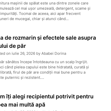
itura mașinii de spălat este una dintre zonele care
mulează cel mai ușor umezeală, detergent, scame și
 impurități. Tocmai de aceea, aici apar frecvent
neri de mucegai, chiar și atunci când…
a de rozmarin și efectele sale asupra
ului de păr
ted on
iulie 26, 2026
by
Ababei Dorina
ăr sănătos începe întotdeauna cu un scalp îngrijit.
ci când pielea capului este bine hidratată, curată și
librată, firul de păr are condiții mai bune pentru a
te puternic și rezistent….
m îți alegi recipientul potrivit pentru
bea mai multă apă