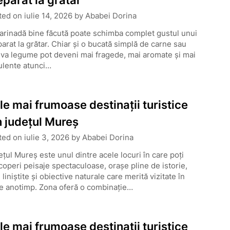
eparat la grătar
ted on
iulie 14, 2026
by
Ababei Dorina
arinadă bine făcută poate schimba complet gustul unui
arat la grătar. Chiar și o bucată simplă de carne sau
va legume pot deveni mai fragede, mai aromate și mai
ulente atunci…
le mai frumoase destinații turistice
n județul Mureș
ted on
iulie 3, 2026
by
Ababei Dorina
țul Mureș este unul dintre acele locuri în care poți
operi peisaje spectaculoase, orașe pline de istorie,
 liniștite și obiective naturale care merită vizitate în
ce anotimp. Zona oferă o combinație…
le mai frumoase destinații turistice