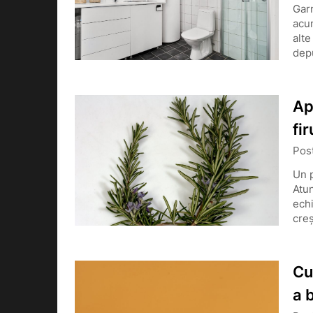
Garn
acu
alte
depu
Ap
fir
Pos
Un p
Atun
echi
creș
Cu
a 