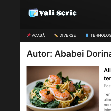
Skip
to
content
ACASĂ
DIVERSE
TEHNOLOG
Autor:
Ababei Dorin
Al
te
Pos
Tens
alim
norm
inim