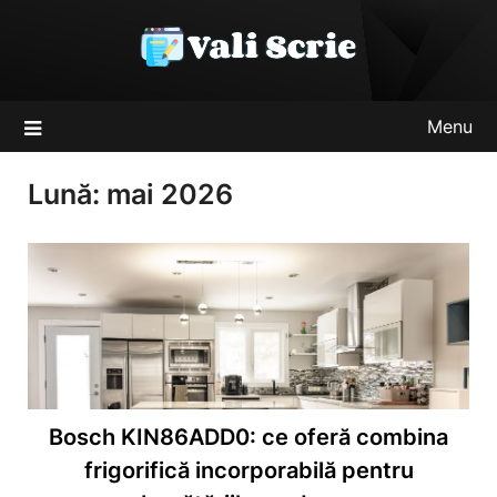
Skip
to
content
Menu
Lună:
mai 2026
Bosch KIN86ADD0: ce oferă combina
frigorifică incorporabilă pentru