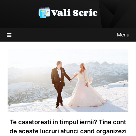
Skip
to
content
Menu
Te casatoresti in timpul iernii? Tine cont
de aceste lucruri atunci cand organizezi