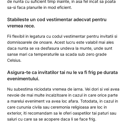
de nunta cu suficient timp inainte, in asa fel incat sa poata
sa-si faca planurile in mod eficient.
​Stabileste un cod vestimentar adecvat pentru
vremea rece.
Fii flexibil in legatura cu codul vestimentar pentru invitatii si
domnisoarele de onoare. Acest lucru este valabil mai ales
daca nunta se va desfasura undeva la munte, unde sunt
sanse mari ca temperaturile sa scada sub zero grade
Celsius.
​Asigura-te ca invitatilor tai nu le va fi frig pe durata
evenimentului.
Nu subestima niciodata vremea de iarna. Vei dori si vei avea
nevoie de mai multe incalzitoare in cazul in care orice parte
a marelui eveniment va avea loc afara. Totodata, in cazul in
care cununia civila sau ceremonia religioasa are loc in
exterior, iti recomandam sa le oferi oaspetilor tai paturi sau
saluri cu care sa se acopere daca li se face frig.