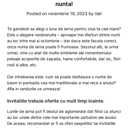
nunta!
Posted on
noiembrie 19, 2023
by
Vali
Te gandesti sa alegi o luna de iarna pentru ziua ta cea mare?
Este o alegere neobisnuita – aproape trei sferturi dintre nunti
au loc intre mai si octombrie – dar daca este facuta corect,
orice nunta de iarna poate fi frumoasa. Sezonul alb, la urma
urmei, vine cu atat de multe embleme ale romantismului:
peisaje acoperite de zapada, haine confortabile, dar sic, flori
rosii si albe, etc.
Dar intrebarea este: cum se poate desfasura o nunta de
basm in perioada cea mai traditionala si mai rece a anului?
Afla in randurile ce urmeaza!
​Invitatiile trebuie oferite cu mult timp inainte.
Lunile de iarna pot fi destul de aglomerate dat fiind ca atunci
au loc unele dintre cele mai importante sarbatori ale anului.
De aceea, recomandat ar fi sa oferi oaspetilor tai invitatiile