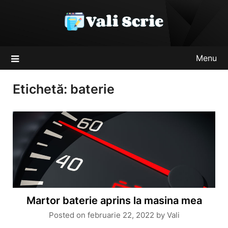
Skip
to
content
Menu
Etichetă:
baterie
Martor baterie aprins la masina mea
Posted on
februarie 22, 2022
by
Vali