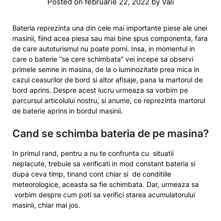
Posted on
februarie 22, 2022
by
Vali
Bateria reprezinta una din cele mai importante piese ale unei
masinii, fiind acea piesa sau mai bine spus componenta, fara
de care autoturismul nu poate porni. Insa, in momentul in
care o baterie “se cere schimbata” vei incepe sa observi
primele semne in masina, de la o luminozitate prea mica in
cazul ceasurilor de bord si altor afisaje, pana la martorul de
bord aprins. Despre acest lucru urmeaza sa vorbim pe
parcursul articolului nostru, si anume, ce reprezinta martorul
de baterie aprins in bordul masinii.
Cand se schimba bateria de pe masina?
In primul rand, pentru a nu te confrunta cu situatii
neplacute, trebuie sa verificati in mod constant bateria si
dupa ceva timp, tinand cont chiar si de conditiile
meteorologice, aceasta sa fie schimbata. Dar, urmeaza sa
vorbim despre cum poti sa verifici starea acumulatorului
masinii, chiar mai jos.