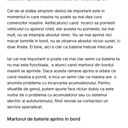
Cel de-al doilea simptom destul de important este in
momentul in care masina nu poate sa mai dea curs
comenzilor noastre. Astfel,atunci cand incerci sa pornesti
vehiculul cu ajutorul cheii, dar acesta nu porneste, ba mai
mult, nu se intampla absolut nimic. Nu se mai aprind nici
macar luminile in bord, nu se observa absolut niciun sunet, ci
doar linsite. Ei bine, aici e clar ca bateria trebuie inlocuita
Iar cel mai important si poate cel mai clar semn ca bateria ta
nu mai este functioala, e atunci cand martorul din bordul
masinii se aprinde. Daca acesta ramane aprins si odata ce
cand masina a pornit, e inca un semn clar ca masina are o
anumita problema cu incarcarea acumulatorului. Pentru
situatiile de genul, putem spune fara niciun dubiu ca este
vorba de o problema cu acumulatorul sau cu sistemul
electric al autoturismului, fiind nevoie sa contactezi un
service specializat.
Martorul de baterie aprins in bord