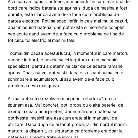
Asa cum am spus si anterior, in momentul in care martorul de
bord care indica bateria sta aprins si dupa ce masina a fost
pornita, este clar ca avme de-a face cu o problema de
partea electrica. Poti sa scapi ieftin in cele mai multe cazuri,
doar inlocuind bateria, dar, pot exista si momente complet
neplacute cand avem de-a face cu o problema ce tine de
tot circuitul electric al masinii tale.
Tocmai din cauza acestui lucru, in momentul in care martorul
ramane in bord, e nevoie sa iei legatura cu un mecanic
specializat, pentru a determina clar de ce acesta ramane
aprins. Doar asa vei putea stii daca o sa scapi numai cu o
schimbare a acumulatorului sau avem de-a face cu o
problema ceva mai grava.
Ar mai putea fi o rezolvare mai putin “ortodoxa”, ca sa
spunem asa. Mai concret, poti proba cu o alta baterie, de
exemplu cea a unui prieten, dar numai daca bateria se
potriveste masinii tale asa cum arata si in manualul de
utilizare. Daca dupa ce ai facut proba, iar din bordul masinii
martorul a disparut, cu siguranta ca problema era doar la
baterie iar aceasta trebuie inlocuita.