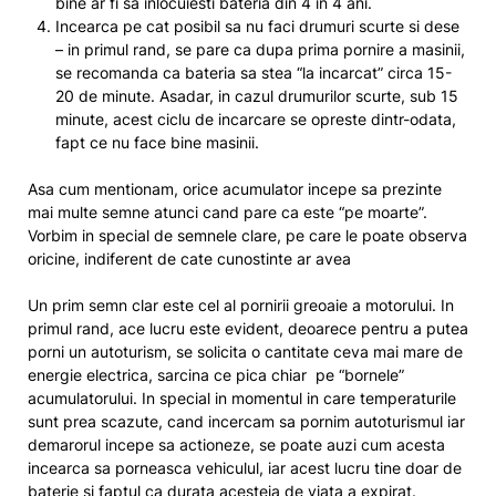
bine ar fi sa inlocuiesti bateria din 4 in 4 ani.
Incearca pe cat posibil sa nu faci drumuri scurte si dese
– in primul rand, se pare ca dupa prima pornire a masinii,
se recomanda ca bateria sa stea “la incarcat” circa 15-
20 de minute. Asadar, in cazul drumurilor scurte, sub 15
minute, acest ciclu de incarcare se opreste dintr-odata,
fapt ce nu face bine masinii.
Asa cum mentionam, orice acumulator incepe sa prezinte
mai multe semne atunci cand pare ca este “pe moarte”.
Vorbim in special de semnele clare, pe care le poate observa
oricine, indiferent de cate cunostinte ar avea
Un prim semn clar este cel al pornirii greoaie a motorului. In
primul rand, ace lucru este evident, deoarece pentru a putea
porni un autoturism, se solicita o cantitate ceva mai mare de
energie electrica, sarcina ce pica chiar pe “bornele”
acumulatorului. In special in momentul in care temperaturile
sunt prea scazute, cand incercam sa pornim autoturismul iar
demarorul incepe sa actioneze, se poate auzi cum acesta
incearca sa porneasca vehiculul, iar acest lucru tine doar de
baterie si faptul ca durata acesteia de viata a expirat.