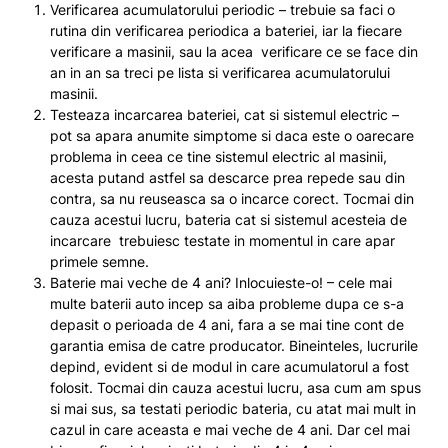
Verificarea acumulatorului periodic – trebuie sa faci o
rutina din verificarea periodica a bateriei, iar la fiecare
verificare a masinii, sau la acea verificare ce se face din
an in an sa treci pe lista si verificarea acumulatorului
masinii.
Testeaza incarcarea bateriei, cat si sistemul electric –
pot sa apara anumite simptome si daca este o oarecare
problema in ceea ce tine sistemul electric al masinii,
acesta putand astfel sa descarce prea repede sau din
contra, sa nu reuseasca sa o incarce corect. Tocmai din
cauza acestui lucru, bateria cat si sistemul acesteia de
incarcare trebuiesc testate in momentul in care apar
primele semne.
Baterie mai veche de 4 ani? Inlocuieste-o! – cele mai
multe baterii auto incep sa aiba probleme dupa ce s-a
depasit o perioada de 4 ani, fara a se mai tine cont de
garantia emisa de catre producator. Bineinteles, lucrurile
depind, evident si de modul in care acumulatorul a fost
folosit. Tocmai din cauza acestui lucru, asa cum am spus
si mai sus, sa testati periodic bateria, cu atat mai mult in
cazul in care aceasta e mai veche de 4 ani. Dar cel mai