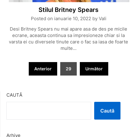
Stilul Britney Spears
Posted on
ianuarie 10, 2022
by
Vali
Desi Britney Spears nu mai apare asa de des pe micile
ecrane, aceasta continua sa impresioneze chiar si la
varsta ei cu diversele tinute care o fac sa iasa de foarte
multe…
Paginație
Anterior
29
Următor
articole
CAUTĂ
Caută
Arhive