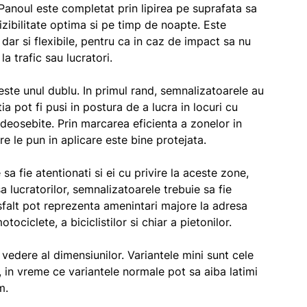
Panoul este completat prin lipirea pe suprafata sa
vizibilitate optima si pe timp de noapte. Este
 dar si flexibile, pentru ca in caz de impact sa nu
la trafic sau lucratori.
l este unul dublu. In primul rand, semnalizatoarele au
ia pot fi pusi in postura de a lucra in locuri cu
 deosebite. Prin marcarea eficienta a zonelor in
re le pun in aplicare este bine protejata.
e sa fie atentionati si ei cu privire la aceste zone,
sa lucratorilor, semnalizatoarele trebuie sa fie
sfalt pot reprezenta amenintari majore la adresa
ociclete, a biciclistilor si chiar a pietonilor.
vedere al dimensiunilor. Variantele mini sunt cele
 in vreme ce variantele normale pot sa aiba latimi
m.