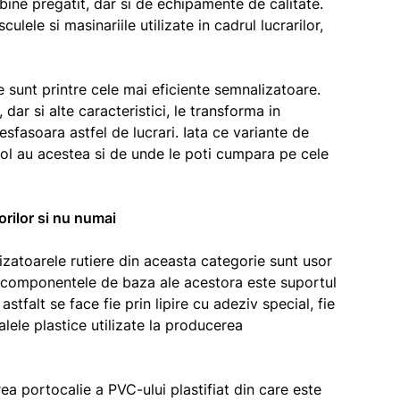
bine pregatit, dar si de echipamente de calitate.
lele si masinariile utilizate in cadrul lucrarilor,
te sunt printre cele mai eficiente semnalizatoare.
 dar si alte caracteristici, le transforma in
sfasoara astfel de lucrari. Iata ce variante de
rol au acestea si de unde le poti cumpara pe cele
orilor si nu numai
izatoarele rutiere din aceasta categorie sunt usor
e componentele de baza ale acestora este suportul
stfalt se face fie prin lipire cu adeziv special, fie
alele plastice utilizate la producerea
rea portocalie a PVC-ului plastifiat din care este