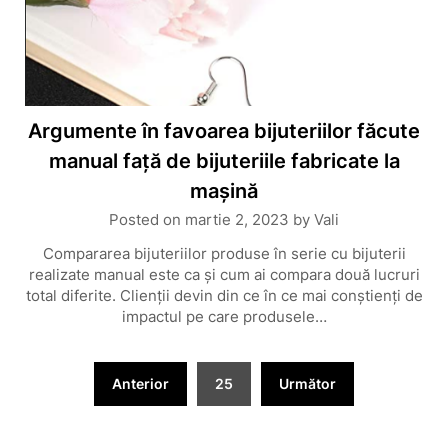
Argumente în favoarea bijuteriilor făcute
manual față de bijuteriile fabricate la
mașină
Posted on
martie 2, 2023
by
Vali
Compararea bijuteriilor produse în serie cu bijuterii
realizate manual este ca și cum ai compara două lucruri
total diferite. Clienții devin din ce în ce mai conștienți de
impactul pe care produsele…
Paginație
Anterior
25
Următor
articole