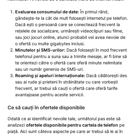
Evaluarea consumului de date:
În primul rând,
gândește-te la cât de mult folosești internetul pe telefon.
Dacă ești o persoană care se conectează frecvent la
rețelele de socializare, urmărești videoclipuri sau filme,
sau joci jocuri online, atunci probabil vei avea nevoie de
o ofertă cu multe gigabytes inclusi.
Minutelor și SMS-urilor:
Dacă folosești în mod frecvent
telefonul pentru a suna sau a trimite mesaje, ar fi bine să
te orientezi către o ofertă care oferă minute nelimitate
sau un număr generos de SMS-uri.
Roaming și apeluri internaționale:
Dacă călătorești des
sau ai rude și prieteni în străinătate cu care vorbești
frecvent, ar trebui să cauți o ofertă care oferă tarife
avantajoase pentru aceste servicii.
Ce să cauți în ofertele disponibile
Odată ce ai identificat nevoile tale, următorul pas este să
analizezi
ofertele disponibile pentru cartela de telefon
pe
piață. Aici sunt câteva aspecte pe care ar trebui să le ai în