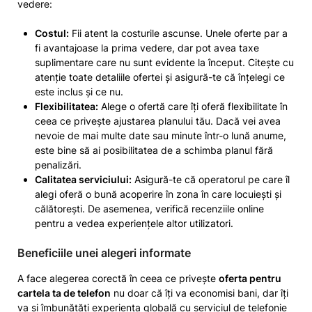
vedere:
Costul:
Fii atent la costurile ascunse. Unele oferte par a
fi avantajoase la prima vedere, dar pot avea taxe
suplimentare care nu sunt evidente la început. Citește cu
atenție toate detaliile ofertei și asigură-te că înțelegi ce
este inclus și ce nu.
Flexibilitatea:
Alege o ofertă care îți oferă flexibilitate în
ceea ce privește ajustarea planului tău. Dacă vei avea
nevoie de mai multe date sau minute într-o lună anume,
este bine să ai posibilitatea de a schimba planul fără
penalizări.
Calitatea serviciului:
Asigură-te că operatorul pe care îl
alegi oferă o bună acoperire în zona în care locuiești și
călătorești. De asemenea, verifică recenziile online
pentru a vedea experiențele altor utilizatori.
Beneficiile unei alegeri informate
A face alegerea corectă în ceea ce privește
oferta pentru
cartela ta de telefon
nu doar că îți va economisi bani, dar îți
va și îmbunătăți experiența globală cu serviciul de telefonie