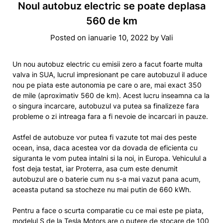
Noul autobuz electric se poate deplasa
560 de km
Posted on
ianuarie 10, 2022
by
Vali
Un nou autobuz electric cu emisii zero a facut foarte multa
valva in SUA, lucrul impresionant pe care autobuzul il aduce
nou pe piata este autonomia pe care o are, mai exact 350
de mile (aproximativ 560 de km). Acest lucru inseamna ca la
o singura incarcare, autobuzul va putea sa finalizeze fara
probleme o zi intreaga fara a fi nevoie de incarcari in pauze.
Astfel de autobuze vor putea fi vazute tot mai des peste
ocean, insa, daca acestea vor da dovada de eficienta cu
siguranta le vom putea intalni si la noi, in Europa. Vehiculul a
fost deja testat, iar Proterra, asa cum este denumit
autobuzul are o baterie cum nu s-a mai vazut pana acum,
aceasta putand sa stocheze nu mai putin de 660 kWh.
Pentru a face o scurta comparatie cu ce mai este pe piata,
modelul S de la Tesla Motors are o putere de stocare de 100