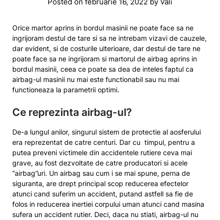
Posted on
februarie 16, 2022
by
Vali
Orice martor aprins in bordul masinii ne poate face sa ne
ingrijoram destul de tare si sa ne intrebam vizavi de cauzele,
dar evident, si de costurile ulterioare, dar destul de tare ne
poate face sa ne ingrijoram si martorul de airbag aprins in
bordul masinii, ceea ce poate sa dea de inteles faptul ca
airbag-ul masinii nu mai este functionabil sau nu mai
functioneaza la parametrii optimi.
Ce reprezinta airbag-ul?
De-a lungul anilor, singurul sistem de protectie al aosferului
era reprezentat de catre centuri. Dar cu timpul, pentru a
putea preveni victimele din accidentele rutiere ceva mai
grave, au fost dezvoltate de catre producatori si acele
“airbag”uri. Un airbag sau cum i se mai spune, perna de
siguranta, are drept principal scop reducerea efectelor
atunci cand suferim un accident, putand astfell sa fie de
folos in reducerea inertiei corpului uman atunci cand masina
sufera un accident rutier. Deci, daca nu stiati, airbag-ul nu