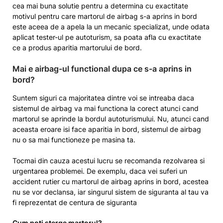
cea mai buna solutie pentru a determina cu exactitate
motivul pentru care martorul de airbag s-a aprins in bord
este aceea de a apela la un mecanic specializat, unde odata
aplicat tester-ul pe autoturism, sa poata afla cu exactitate
ce a produs aparitia martorului de bord.
Mai e airbag-ul functional dupa ce s-a aprins in
bord?
Suntem siguri ca majoritatea dintre voi se intreaba daca
sistemul de airbag va mai functiona la corect atunci cand
martorul se aprinde la bordul autoturismului. Nu, atunci cand
aceasta eroare isi face aparitia in bord, sistemul de airbag
nu o sa mai functioneze pe masina ta.
Tocmai din cauza acestui lucru se recomanda rezolvarea si
urgentarea problemei. De exemplu, daca vei suferi un
accident rutier cu martorul de airbag aprins in bord, acestea
nu se vor declansa, iar singurul sistem de siguranta al tau va
fi reprezentat de centura de siguranta
Cum poti sterge martorul?