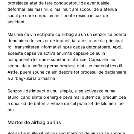
protejeaza atat de tare conducatorul de eventualele
deformari ale masinii, ci mai mult are scopul de a atenua
socul pe care corpul uman il poate resimti in caz de
accident.
Masinile ce vin echipate cu airbag au un un senzor ce poarta
denumirea de senzor de impact, iar acesta are ca principal
rol transmiterea informatiei spre capsa detonatoare. Apoi,
aceasta capsa va activa anumite capsule ce au in
componenta lor unele substante chimice. Capsulele au
scopul de a umfla o perna produsa dintr-un material texxtil.
Astfe, puem spune ca am descris tot procesul de declansare
a airbag-ului la o masina
Senzorul de impact e unul simplu, si se activeaza numai
atunci cand simte o energie ceva mai puternica, precum cea
a unui zid de beton la viteza de cel putin 24 de kilometri pe
ora
Martor de airbag aprins
Pot sa fie multe situatiile cand martorul de airbag se aprinde