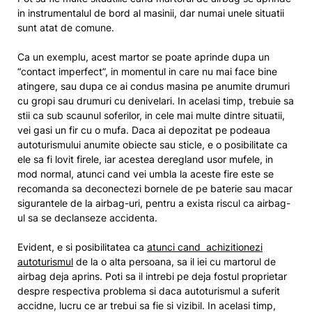
in instrumentalul de bord al masinii, dar numai unele situatii
sunt atat de comune.
Ca un exemplu, acest martor se poate aprinde dupa un
“contact imperfect”, in momentul in care nu mai face bine
atingere, sau dupa ce ai condus masina pe anumite drumuri
cu gropi sau drumuri cu denivelari. In acelasi timp, trebuie sa
stii ca sub scaunul soferilor, in cele mai multe dintre situatii,
vei gasi un fir cu o mufa. Daca ai depozitat pe podeaua
autoturismului anumite obiecte sau sticle, e o posibilitate ca
ele sa fi lovit firele, iar acestea deregland usor mufele, in
mod normal, atunci cand vei umbla la aceste fire este se
recomanda sa deconectezi bornele de pe baterie sau macar
sigurantele de la airbag-uri, pentru a exista riscul ca airbag-
ul sa se declanseze accidenta.
Evident, e si posibilitatea ca
atunci cand achizitionezi
autoturismul
de la o alta persoana, sa il iei cu martorul de
airbag deja aprins. Poti sa il intrebi pe deja fostul proprietar
despre respectiva problema si daca autoturismul a suferit
accidne, lucru ce ar trebui sa fie si vizibil. In acelasi timp,