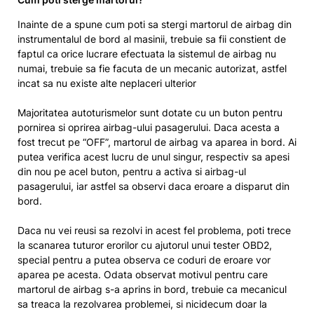
Inainte de a spune cum poti sa stergi martorul de airbag din
instrumentalul de bord al masinii, trebuie sa fii constient de
faptul ca orice lucrare efectuata la sistemul de airbag nu
numai, trebuie sa fie facuta de un mecanic autorizat, astfel
incat sa nu existe alte neplaceri ulterior
Majoritatea autoturismelor sunt dotate cu un buton pentru
pornirea si oprirea airbag-ului pasagerului. Daca acesta a
fost trecut pe “OFF”, martorul de airbag va aparea in bord. Ai
putea verifica acest lucru de unul singur, respectiv sa apesi
din nou pe acel buton, pentru a activa si airbag-ul
pasagerului, iar astfel sa observi daca eroare a disparut din
bord.
Daca nu vei reusi sa rezolvi in acest fel problema, poti trece
la scanarea tuturor erorilor cu ajutorul unui tester OBD2,
special pentru a putea observa ce coduri de eroare vor
aparea pe acesta. Odata observat motivul pentru care
martorul de airbag s-a aprins in bord, trebuie ca mecanicul
sa treaca la rezolvarea problemei, si nicidecum doar la