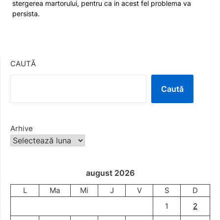
stergerea martorului, pentru ca in acest fel problema va
persista.
CAUTĂ
Caută
Arhive
august 2026
L
Ma
Mi
J
V
S
D
1
2