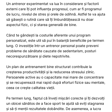
Un antrenor experimentat va lua în considerare și factorii
externi care îți pot influența progresul, cum ar fi programul
de lucru, nivelul de stres și orele de odihnă. Astfel te va ajuta
să găsești o rutină care să îți îmbunătățească nu doar
aspectul fizic, ci și starea generală de bine.
Când te gândești la costurile aferente unui program
personalizat, este util să pui în balanță beneficiile pe termen
lung. O investiție într-un antrenor personal poate preveni
probleme de sănătate cauzate de sedentarism, posturi
necorespunzătoare și diete nepotrivite.
Un plan de antrenament bine structurat contribuie la
creșterea productivității și la reducerea stresului zilnic.
Persoanele active au o capacitate mai mare de concentrare
și se recuperează mai rapid după eforturi fizice sau mentale,
ceea ce crește calitatea vieții.
Pe termen lung, faptul că înveți mișcări corecte și îți dezvolți
un obicei sănătos de a face sport te ajută să eviți stagnarea
și să-ți menții rezultatele dobândite. De asemenea, a lucra