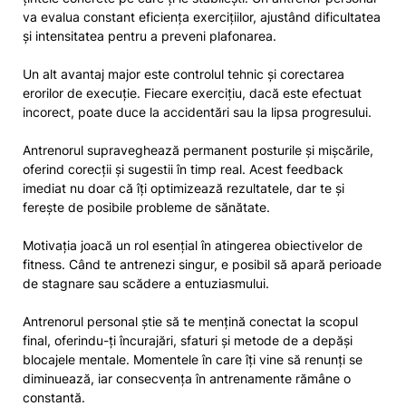
va evalua constant eficiența exercițiilor, ajustând dificultatea
și intensitatea pentru a preveni plafonarea.
Un alt avantaj major este controlul tehnic și corectarea
erorilor de execuție. Fiecare exercițiu, dacă este efectuat
incorect, poate duce la accidentări sau la lipsa progresului.
Antrenorul supraveghează permanent posturile și mișcările,
oferind corecții și sugestii în timp real. Acest feedback
imediat nu doar că îți optimizează rezultatele, dar te și
ferește de posibile probleme de sănătate.
Motivația joacă un rol esențial în atingerea obiectivelor de
fitness. Când te antrenezi singur, e posibil să apară perioade
de stagnare sau scădere a entuziasmului.
Antrenorul personal știe să te mențină conectat la scopul
final, oferindu-ți încurajări, sfaturi și metode de a depăși
blocajele mentale. Momentele în care îți vine să renunți se
diminuează, iar consecvența în antrenamente rămâne o
constantă.