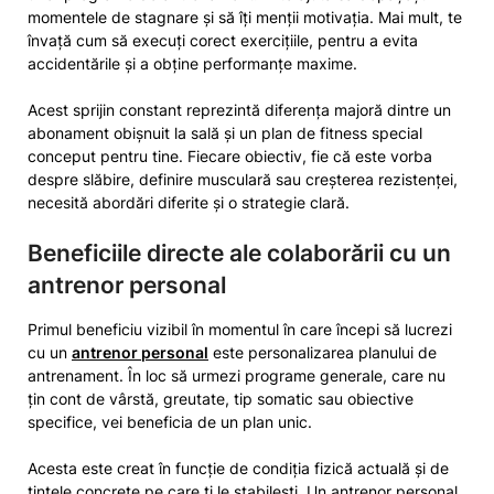
momentele de stagnare și să îți menții motivația. Mai mult, te
învață cum să execuți corect exercițiile, pentru a evita
accidentările și a obține performanțe maxime.
Acest sprijin constant reprezintă diferența majoră dintre un
abonament obișnuit la sală și un plan de fitness special
conceput pentru tine. Fiecare obiectiv, fie că este vorba
despre slăbire, definire musculară sau creșterea rezistenței,
necesită abordări diferite și o strategie clară.
Beneficiile directe ale colaborării cu un
antrenor personal
Primul beneficiu vizibil în momentul în care începi să lucrezi
cu un
antrenor personal
este personalizarea planului de
antrenament. În loc să urmezi programe generale, care nu
țin cont de vârstă, greutate, tip somatic sau obiective
specifice, vei beneficia de un plan unic.
Acesta este creat în funcție de condiția fizică actuală și de
țintele concrete pe care ți le stabilești. Un antrenor personal