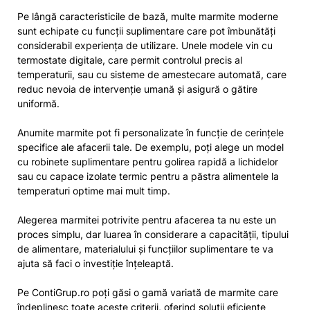
Pe lângă caracteristicile de bază, multe marmite moderne
sunt echipate cu funcții suplimentare care pot îmbunătăți
considerabil experiența de utilizare. Unele modele vin cu
termostate digitale, care permit controlul precis al
temperaturii, sau cu sisteme de amestecare automată, care
reduc nevoia de intervenție umană și asigură o gătire
uniformă.
Anumite marmite pot fi personalizate în funcție de cerințele
specifice ale afacerii tale. De exemplu, poți alege un model
cu robinete suplimentare pentru golirea rapidă a lichidelor
sau cu capace izolate termic pentru a păstra alimentele la
temperaturi optime mai mult timp.
Alegerea marmitei potrivite pentru afacerea ta nu este un
proces simplu, dar luarea în considerare a capacității, tipului
de alimentare, materialului și funcțiilor suplimentare te va
ajuta să faci o investiție înțeleaptă.
Pe ContiGrup.ro poți găsi o gamă variată de marmite care
îndeplinesc toate aceste criterii, oferind soluții eficiente