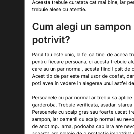
Aceasta trebuie curatata cat mai bine, iar pe
trebuie alese cu atentie.
Cum alegi un sampon 
potrivit?
Parul tau este unic, la fel ca tine, de aceea 
pentru fiecare persoana, ci acesta trebuie a
care au un par normal, acesta fiind lipsit de 
Acest tip de par este mai usor de coafat, dar 
poti avea in vedere in alegerea unui astfel d
Persoanele cu par normal ar trebui sa aplice 
garderoba. Trebuie verificata, asadar, starea
Persoanele cu scalp gras sau foarte uscat tr
sampon, iar oamenii cu scalp normal au nevoie
de anotimp. Iarna, podoaba capilara are nevoi
aceasta are nevoie de o protectie impotriva r