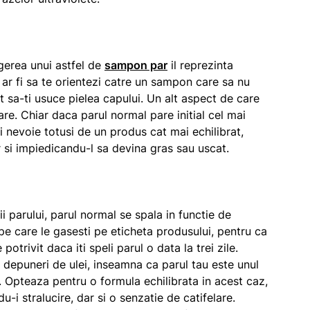
egerea unui astfel de
sampon par
il reprezinta
ar fi sa te orientezi catre un sampon care sa nu
t sa-ti usuce pielea capului. Un alt aspect de care
are. Chiar daca parul normal pare initial cel mai
i nevoie totusi de un produs cat mai echilibrat,
si impiedicandu-l sa devina gras sau uscat.
 parului, parul normal se spala in functie de
e pe care le gasesti pe eticheta produsului, pentru ca
otrivit daca iti speli parul o data la trei zile.
 depuneri de ulei, inseamna ca parul tau este unul
it. Opteaza pentru o formula echilibrata in acest caz,
u-i stralucire, dar si o senzatie de catifelare.