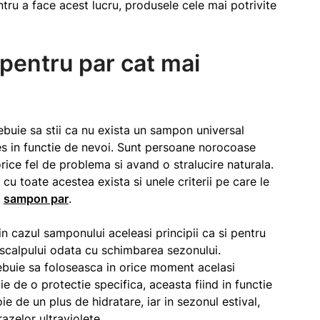
ntru a face acest lucru, produsele cele mai potrivite
pentru par cat mai
trebuie sa stii ca nu exista un sampon universal
les in functie de nevoi. Sunt persoane norocoase
orice fel de problema si avand o stralucire naturala.
cu toate acestea exista si unele criterii pe care le
e
sampon par
.
in cazul samponului aceleasi principii ca si pentru
 scalpului odata cu schimbarea sezonului.
ebuie sa foloseasca in orice moment acelasi
 de o protectie specifica, aceasta fiind in functie
e de un plus de hidratare, iar in sezonul estival,
azelor ultraviolete.