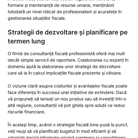
formare și mentenanță de resurse umane, menținând
totodată un nivel ridicat de profesionalism și acuratețe în
gestionarea situațiilor fiscale.
Strategii de dezvoltare și planificare pe
termen lung
O firmă de consultanță fiscală profesionistă oferă mai mult
decât simple servicii de raportare. Colaborarea cu experți în
domeniu ajută la elaborarea unor strategii de dezvoltare
care să ia în calcul implicațiile fiscale prezente și viitoare.
O viziune clară asupra costurilor și avantajelor fiscale poate
face diferența în succesul unei inițiative de extindere. Dacă
vă propuneți să lansați un nou produs sau să investiți într-o
altă regiune, consultanții vă pot ghida spre soluții ce reduc
riscurile financiare.
În același timp, având o strategie fiscală bine pusă la punct,
veți reuși să vă planificați bugetul în mod eficient și să
adoptați decizii informate privind creșterea și consolidarea