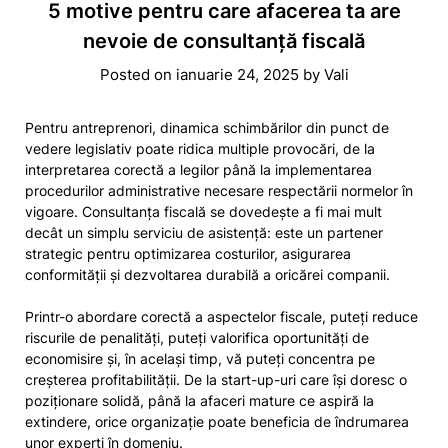
5 motive pentru care afacerea ta are
nevoie de consultanță fiscală
Posted on
ianuarie 24, 2025
by
Vali
Pentru antreprenori, dinamica schimbărilor din punct de
vedere legislativ poate ridica multiple provocări, de la
interpretarea corectă a legilor până la implementarea
procedurilor administrative necesare respectării normelor în
vigoare. Consultanța fiscală se dovedește a fi mai mult
decât un simplu serviciu de asistență: este un partener
strategic pentru optimizarea costurilor, asigurarea
conformității și dezvoltarea durabilă a oricărei companii.
Printr-o abordare corectă a aspectelor fiscale, puteți reduce
riscurile de penalități, puteți valorifica oportunități de
economisire și, în același timp, vă puteți concentra pe
creșterea profitabilității. De la start-up-uri care își doresc o
poziționare solidă, până la afaceri mature ce aspiră la
extindere, orice organizație poate beneficia de îndrumarea
unor experți în domeniu.