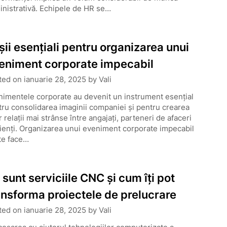
nistrativă. Echipele de HR se…
șii esențiali pentru organizarea unui
eniment corporate impecabil
ted on
ianuarie 28, 2025
by
Vali
imentele corporate au devenit un instrument esențial
ru consolidarea imaginii companiei și pentru crearea
 relații mai strânse între angajați, parteneri de afaceri
lienți. Organizarea unui eveniment corporate impecabil
te face…
 sunt serviciile CNC și cum îți pot
ansforma proiectele de prelucrare
ted on
ianuarie 28, 2025
by
Vali