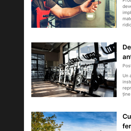
Proc
deve
impl
mate
ridi
De
an
Pos
Un a
inst
repr
ține
Cu
fe