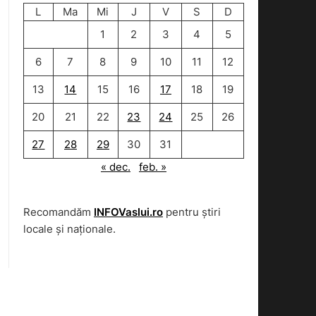
L
Ma
Mi
J
V
S
D
1
2
3
4
5
6
7
8
9
10
11
12
13
14
15
16
17
18
19
20
21
22
23
24
25
26
27
28
29
30
31
« dec.
feb. »
Recomandăm
INFOVaslui.ro
pentru știri
locale și naționale.