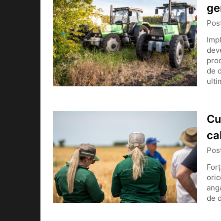
ge
Pos
Impl
deve
prod
de d
ult
Cu
ca
Pos
Forț
oric
anga
de d