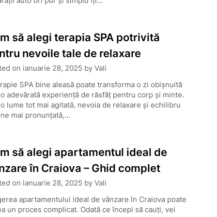
rații auto ori pur și simplu îți…
m să alegi terapia SPA potrivită
ntru nevoile tale de relaxare
ted on
ianuarie 28, 2025
by
Vali
rapie SPA bine aleasă poate transforma o zi obișnuită
-o adevărată experiență de răsfăț pentru corp și minte.
-o lume tot mai agitată, nevoia de relaxare și echilibru
ine mai pronunțată,…
m să alegi apartamentul ideal de
nzare în Craiova – Ghid complet
ted on
ianuarie 28, 2025
by
Vali
erea apartamentului ideal de vânzare în Craiova poate
a un proces complicat. Odată ce începi să cauți, vei