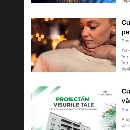
repa
Cu
pe
Pos
O te
într
Într
dev
Cu
vâ
Pos
Aleg
păre