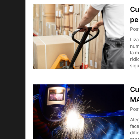
Cu
pe
Pos
Liza
nume
la m
ridi
sig
Cu
MA
Pos
Ale
face
difi