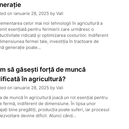
nerație
ted on
ianuarie 28, 2025
by
Vali
ementarea celor mai noi tehnologii în agricultură a
nit esențială pentru fermierii care urmăresc o
uctivitate ridicată și optimizarea costurilor. Indiferent
imensiunea fermei tale, investiția în tractoare de
imă generație poate…
m să găsești forță de muncă
lificată în agricultură?
ted on
ianuarie 28, 2025
by
Vali
a de muncă în agricultură joacă un rol esențial pentru
e fermă, indiferent de dimensiune. În lipsa unor
jați bine pregătiți, producția poate suferi, iar procesul
ezvoltare devine dificil. Atunci când…