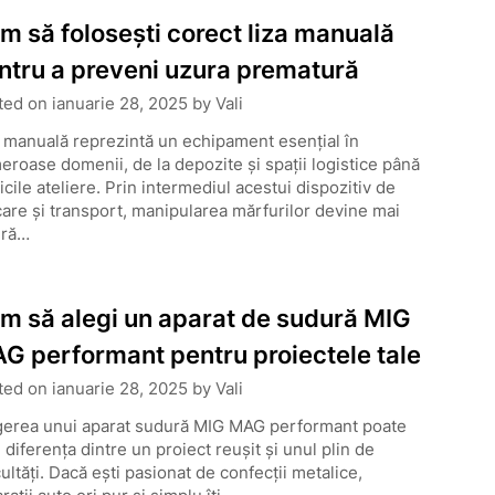
m să folosești corect liza manuală
ntru a preveni uzura prematură
ted on
ianuarie 28, 2025
by
Vali
 manuală reprezintă un echipament esențial în
roase domenii, de la depozite și spații logistice până
icile ateliere. Prin intermediul acestui dispozitiv de
care și transport, manipularea mărfurilor devine mai
ură…
m să alegi un aparat de sudură MIG
G performant pentru proiectele tale
ted on
ianuarie 28, 2025
by
Vali
gerea unui aparat sudură MIG MAG performant poate
 diferența dintre un proiect reușit și unul plin de
cultăți. Dacă ești pasionat de confecții metalice,