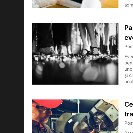
admi
Pa
ev
Pos
Even
pent
unor
și c
poa
Ce
tr
Pos