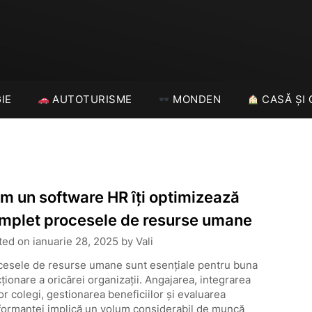
IE
AUTOTURISME
MONDEN
CASĂ ȘI 
m un software HR îți optimizează
mplet procesele de resurse umane
ted on
ianuarie 28, 2025
by
Vali
cesele de resurse umane sunt esențiale pentru buna
ționare a oricărei organizații. Angajarea, integrarea
or colegi, gestionarea beneficiilor și evaluarea
formanței implică un volum considerabil de muncă