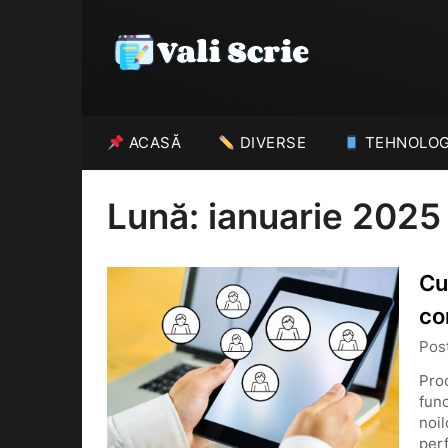
Skip
to
content
ACASĂ
DIVERSE
TEHNOLOG
Lună:
ianuarie 2025
Cu
co
Pos
Pro
func
noil
per