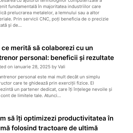
esarea cu ajutorul tehnologiilor computerizate a
nit fundamentală în majoritatea industriilor care
ică prelucrarea metalelor, a lemnului sau a altor
riale. Prin servicii CNC, poți beneficia de o precizie
cată și de…
 ce merită să colaborezi cu un
trenor personal: beneficii și rezultate
ted on
ianuarie 28, 2025
by
Vali
ntrenor personal este mai mult decât un simplu
ructor care te ghidează prin exerciții fizice. El
ezintă un partener dedicat, care îți înțelege nevoile și
 cont de limitele tale. Atunci…
m să îți optimizezi productivitatea în
rmă folosind tractoare de ultimă